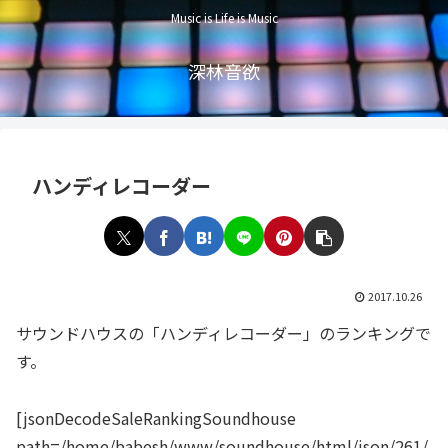
Music is Life is Music
深林音欲
ハンディレコーダー
2017.10.26
サウンドハウスの「ハンディレコーダー」のランキングで
す。
[jsonDecodeSaleRankingSoundhouse
path=/home/babesh/www/soundhouse/html/json/261/