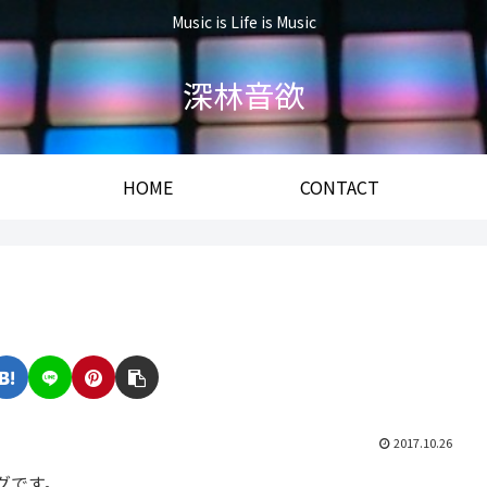
Music is Life is Music
深林音欲
HOME
CONTACT
2017.10.26
グです。