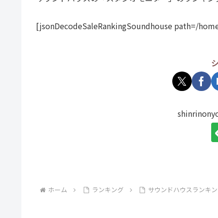
[jsonDecodeSaleRankingSoundhouse path=/home
shinrin
ホーム
ランキング
サウンドハウスランキン