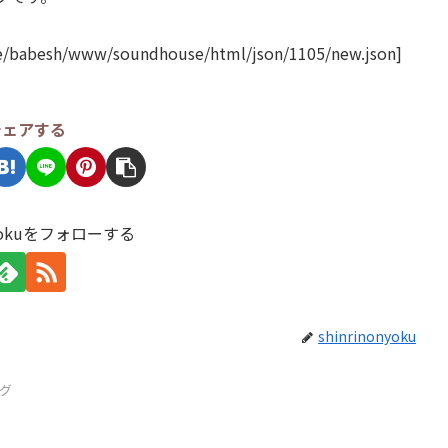
/babesh/www/soundhouse/html/json/1105/new.json]
シェアする
onyokuをフォローする
shinrinonyoku
グ