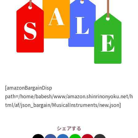
[amazonBargainDisp
path=/home/babesh/www/amazon.shinrinonyoku.net/h
tml/af/json_bargain/MusicalInstruments/new.json]
シェアする