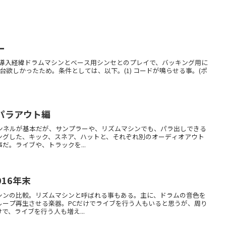
ー
レビュー。導入経緯ドラムマシンとベース用シンセとのプレイで、バッキング用に
台欲しかったため。条件としては、以下。(1) コードが鳴らせる事。(ポ
 パラアウト編
ャンネルが基本だが、サンプラーや、リズムマシンでも、パラ出しできる
ングした、キック、スネア、ハットと、それぞれ別のオーディオアウト
だ。ライブや、トラックを...
2016年末
シンの比較。リズムマシンと呼ばれる事もある。主に、ドラムの音色を
ループ再生させる楽器。PCだけでライブを行う人もいると思うが、周り
で、ライブを行う人も増え...