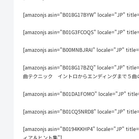
[amazonjs asin="B018G17BYW" locale="JP
[amazonjs asin="B01G3FCOQS" locale="
[amazonjs asin="B00MNBJRAI" locale="JP
[amazonjs asin="B018G17BZQ" locale
曲テクニック イントロからエンディングまで５曲の
[amazonjs asin="B01DA1FOMO" locale=
[amazonjs asin="B01CQ5NRD8" locale="J
[amazonjs asin="B0194KKHP4" locale
ィア＆ヒント集"]