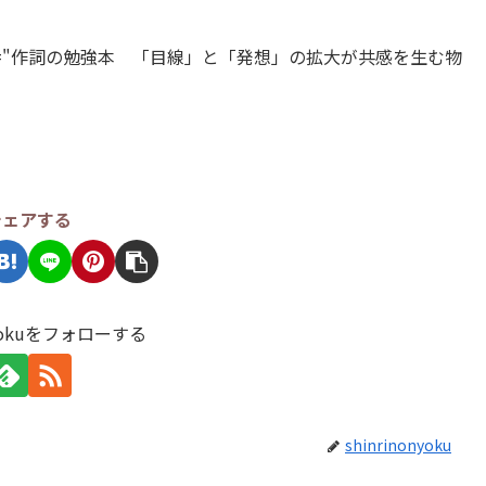
="JP" title="作詞の勉強本 「目線」と「発想」の拡大が共感を生む物
シェアする
onyokuをフォローする
shinrinonyoku