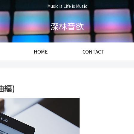
Music is Life is Music
深林音欲
HOME
CONTACT
曲編)