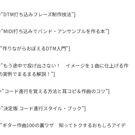
" title="DTM打ち込みフレーズ制作技法"]
JP" title="MIDI打ち込みでバンド・アンサンブルを作る本"]
" title="作りながらおぼえるDTM入門"]
="JP" title="もう途中で投げ出さない！ イメージを１曲に仕上げる作
実例でまるまる解説！"]
"JP" title="コード進行を覚える方法と耳コピ＆作曲のコツ"]
P" title="決定版 コード進行スタイル・ブック"]
="JP" title="ギター作曲100の裏ワザ 知ってトクするおもしろアイデ