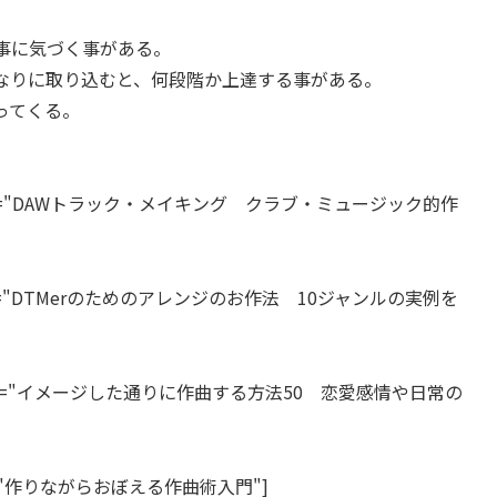
事に気づく事がある。
なりに取り込むと、何段階か上達する事がある。
ってくる。
="JP" title="DAWトラック・メイキング クラブ・ミュージック的作
"JP" title="DTMerのためのアレンジのお作法 10ジャンルの実例を
="JP" title="イメージした通りに作曲する方法50 恋愛感情や日常の
" title="作りながらおぼえる作曲術入門"]