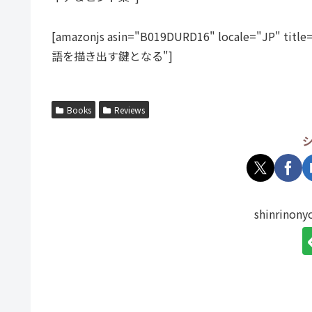
[amazonjs asin="B019DURD16" locale
語を描き出す鍵となる"]
Books
Reviews
shinrin