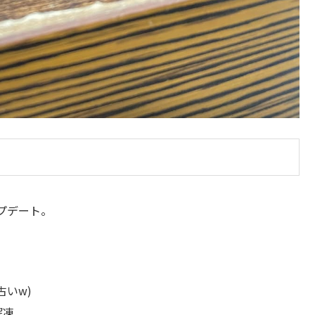
プデート。
。
古いw)
解凍