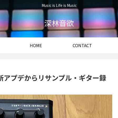
Music is Life is Music
深林音欲
HOME
CONTACT
ド：最新アプデからリサンプル・ギター録