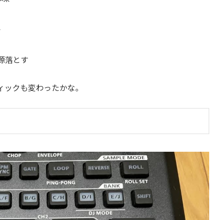
ト
 電源落とす
ィックも変わったかな。