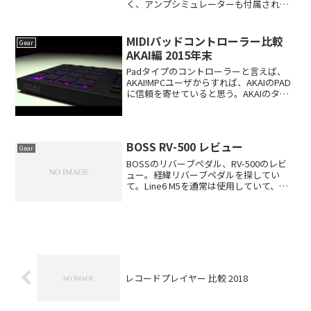
く、アンプシミュレーターも付属された
モデルも多く、ステージ上だけでは無
く、レコーディングにも利用されてい
る。スタジオを持っているなら別だが、
MIDIパッドコントローラー比較
Gear
宅録ユーザーからすると、アン...
AKAI編 2015年末
Padタイプのコントローラーと言えば、
AKAI!MPCユーザからすれば、AKAIのPAD
に信頼を寄せていると思う。AKAIのタッ
チ感でなければという人もいるくらいな
ので、最新機種も出そろって来たので、
まとめてみた。全て、PCに接続して使用
す...
BOSS RV-500 レビュー
Gear
BOSSのリバーブペダル、RV-500のレビ
ュー。経緯リバーブペダルを探してい
て。Line6 M5を通常は使用していて、未
だに現役で使用中。なので、Line6 HX
Stompを購入しようかと思っていたのだ
が、ちょっと寄り道したくなって、前...
レコードプレイヤー 比較 2018