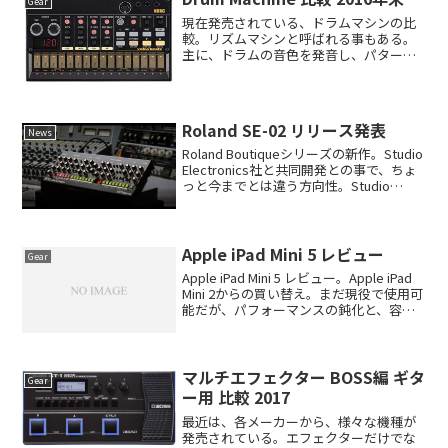
Gear
現在発売されている、ドラムマシンの比
較。リズムマシンと呼ばれる事もある。
主に、ドラムの音色を発音し、パターン
を打ち込み、ループ再生させる楽器。PC
だけでライブを行う人もいると思うが、
周りでも少なからず、ハード機材だけ
で、ライブを行う人も増え...
Roland SE-02 リリース発表
News
Roland Boutiqueシリーズの新作。Studio
Electronics社と共同開発との事で、ちょ
っと今までとは違う方向性。Studio
Electronics社とは、独自の千里眼でアナ
ログシンセをリメイクし、アナログリバ
イバルの...
Apple iPad Mini 5 レビュー
Gear
Apple iPad Mini 5 レビュー。Apple iPad
Mini 2からの買い替え。まだ現役で使用可
能だが、パフォーマンスの鈍化と、容量
不足により、アップデート用途・Kindle,
楽譜, マニュアルなどを読むリーダーとし
て・楽...
マルチエフェクター BOSS編 ギタ
Gear
ー用 比較 2017
最近は、各メーカーから、様々な機種が
発売されている。エフェクターだけでな