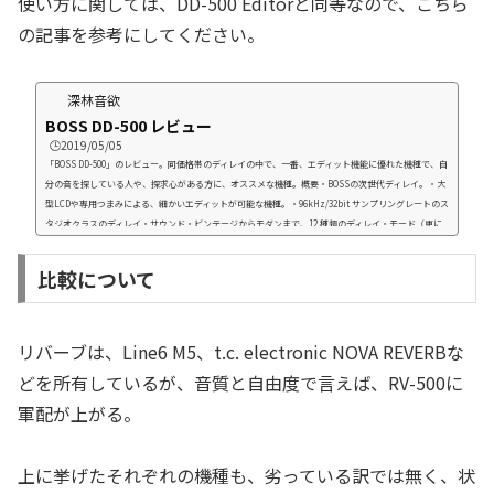
使い方に関しては、DD-500 Editorと同等なので、こちら
の記事を参考にしてください。
深林音欲
BOSS DD-500 レビュー
🕒️2019/05/05
「BOSS DD-500」のレビュー。同価格帯のディレイの中で、一番、エディット機能に優れた機種で、自
分の音を探している人や、探求心がある方に、オススメな機種。概要・BOSSの次世代ディレイ。・大
型LCDや専用つまみによる、細かいエディットが可能な機種。・96kHz/32bit サンプリングレートのス
タジオクラスのディレイ・サウンド・ビンテージからモダンまで、12 種類のディレイ・モード（更に
機種モードを選択可能）・専用エディター・ソフト「DD-500 Editor」対応(USB接続時)・2つのパッチ
を同時使用可能な、サイマルモード搭載 ...
比較について
リバーブは、Line6 M5、t.c. electronic NOVA REVERBな
どを所有しているが、音質と自由度で言えば、RV-500に
軍配が上がる。
上に挙げたそれぞれの機種も、劣っている訳では無く、状