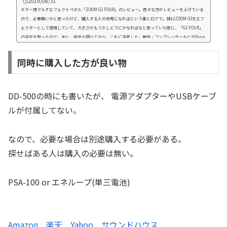
🕒️2019/08/31
ギター用マルチエフェクトペダル「ZOOM G1 FOUR」のレビュー。色々な方がレビューを上げている
ので、必要無いかと思ったけど、購入する人の参考になればという事とログで。検討ZOOM G3をエフ
ェクターとして使用していて、大きさがもう少しどうにかなればなと思っていた際に、「G1 FOUR」
の存在を知ったので。あと、何点か調べてから、これに決定した。要件・コンプレッサーなどのDyna
mics系が空間系と同時に使える・コンパクト・できれば、PCと連携・G3より音がよければ良いかな
比較買う前に何点かと比較したので。・MS-70CDR要件的に...
同時に購入した方が良い物
DD-500の時にも書いたが、 電源アダプターやUSBケーブ
ルが付属してない。
なので、必要な場合は別途購入する必要がある。
探せばある人は購入の必要は無い。
PSA-100 or エネループ(単三電池)
Amazon
楽天
Yahoo
サウンドハウス