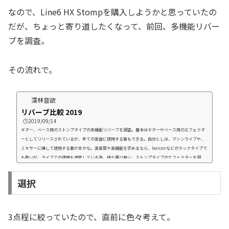
なので、Line6 HX Stompを購入しようかと思っていたの
だが、ちょっと寄り道したくなって、前回、多機能リバー
ブを調査。
その流れで。
深林音欲
リバーブ比較 2019
🕒️2019/09/14
ギター、ベース用のストンプタイプの多機能リバーブを調査。基本はギターやべース用のエフェクタ
ーとしてリリースされているが、全ての楽器に使用する事もできる。自分としは、マシンライブや、
ミキサーに挿して使用する事が主かな。高音質や高機能を求めるなら、lexiconなどのラックタイプで
も良いが、ライブでの使用も想定している為、持ち運び易い、ストンプタイプのエフェクターを調
査。要件ストンプ2つ分位の大きさで、リバーブのアルゴリズムが多数収録されていること細かく設定
ができることMできれば、PC接続で音源管理が可能ス...
選択
3点程に絞っていたので、直前に色々考えて。