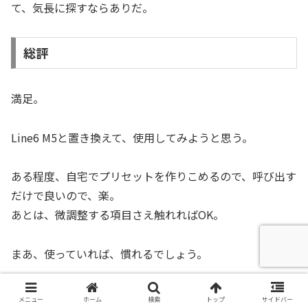
て、気長に探すならありだ。
総評
満足。
Line6 M5と置き換えて、使用してみようと思う。
ある程度、自宅でプリセットを作りこめるので、呼び出す
だけで良いので、楽。
あとは、微調整する項目さえ触れればOK。
まあ、使っていれば、慣れるでしょう。
使ってみて思ったが、このRV-500は、高域から低域ま
メニュー
ホーム
検索
トップ
サイドバー