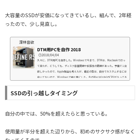
大容量のSSDが安価になってきているし、組んで、2年経
ったので、少し見直し。
深林音欲
DTM用PCを自作 2018
🕒️2018/04/04
久々に、DTM用PCを自作した。Windowsで今まで、DTMは、Macbookで行っ
て来たが、どうしても、ディスク容量問題や拡張性の問題があった。予備で１台
欲しかったので、Apple製品も考えたが、最近の型は、自分でカスタムするには
向いてないので、Windowsで組む事にした。今のMacはIntelのCPUが入ってる
しね。WindowsOSにしか対応していない、プラグインやソフトも多々あるのも
理由ではある。作曲方法に幅を持たせたかったのも、理由かも。ケースが自作の
SSDの引っ越しタイミング
ポイント今回の自作の際、一番のポイントは、ケースだ。ケースが気に入った物
があった...
自分の中では、50%を超えたらと思っている。
使用量が半分を超えた辺りから、初めのサクサク感がなく
なってくるので。