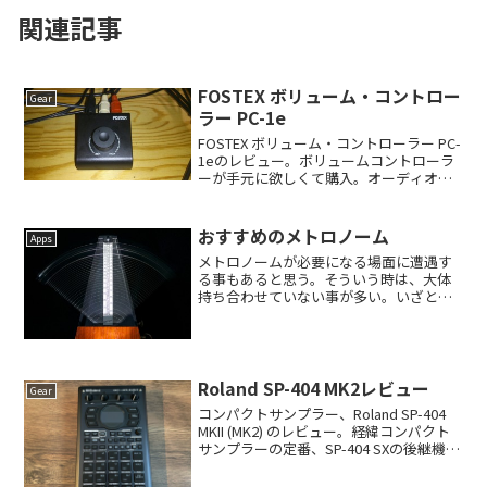
関連記事
FOSTEX ボリューム・コントロー
Gear
ラー PC-1e
FOSTEX ボリューム・コントローラー PC-
1eのレビュー。ボリュームコントローラ
ーが手元に欲しくて購入。オーディオイ
ンターフェースや、ミキサーは手元に無
く、別のラックに設置している為、ボリ
ュームコントロールが面倒だと思ってい
おすすめのメトロノーム
Apps
た。Mac...
メトロノームが必要になる場面に遭遇す
る事もあると思う。そういう時は、大体
持ち合わせていない事が多い。いざとい
う時の為に、参考にどうぞ。Googleで
「メトロノーム」と検索すると、メトロ
ノームが出てくる。PCやスマートフォン
でブラウザが使用で...
Roland SP-404 MK2レビュー
Gear
コンパクトサンプラー、Roland SP-404
MKII (MK2) のレビュー。経緯コンパクト
サンプラーの定番、SP-404 SXの後継機種
のリリース情報が出て、購入しようと考
えていた。SP-404 SXは自分も所有してい