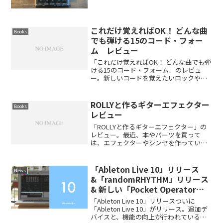
たので、見た目...
これだけ覚えればOK！ どんな曲
Books
でも弾ける15のコード・フォー
ム レビュー
「これだけ覚えればOK！ どんな曲でも弾
ける15のコード・フォーム」のレビュ
ー。新しいコードを覚えたいロックやパ
ンクが好きで、ギターを始めた人も多い
だろう。いままで、パワーコードや、定
番の押さえ方や進行で、色々と弾ける事
ROLLYと作るギターエフェクター
Books
も解っているが、物足...
レビュー
「ROLLYと作るギターエフェクター」の
レビュー。最近、本やパーツを買って
は、エフェクターやシンセを作ってい
る。とにかく数作り、仕組みや、ポイン
トを見極めていかないと、良くは理解で
きないので、とにかく数作る事を目標
「Ableton Live 10」リリース
News
に、色々試行錯誤している。...
&「randomRHYTHM」リリース
& 新しい「Pocket Operator」
リリース
「Ableton Live 10」リリースついに
「Ableton Live 10」がリリース。追加デ
バイスと、機能の向上が行われている。