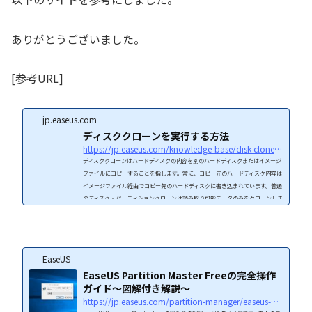
ありがとうございました。
[参考URL]
jp.easeus.com
ディスククローンを実行する方法
https://jp.easeus.com/knowledge-base/disk-clone-guide.html
ディスククローンはハードディスクの内容を別のハードディスクまたはイメージ
ファイルにコピーすることを指します。常に、コピー元のハードディスク内容は
イメージファイル経由でコピー先のハードディスクに書き込まれています。普通
のディスク・パーティションクローンは読み取り可能データのみをクローンしま
すので、通常のバックアップを取る時に利用されています。EaseUSのディスク
クローンソフトはハードディスク全体を丸ごと複製することができます。
EaseUS
EaseUS Partition Master Freeの完全操作
ガイド～図解付き解説～
https://jp.easeus.com/partition-manager/easeus-partition-master-free-guide-with-picture.html