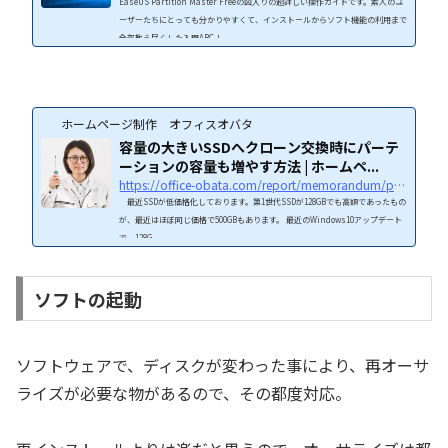
EaseUS Partition Master Freeの図入りの超詳しい操作ガイドです。素人のユ
ーザーたちにとっても分かりやすくて、インストールからソフト機能の利用まで
全部教え尽くした入門ABC！
ホームページ制作 オフィスオバタ
容量の大きいSSDへクローン交換時にパーテ
ーションの容量も増やす方法 | ホームペ...
https://office-obata.com/report/memorandum/post-1485/
最近SSDが低価格化しております。第1世代SSDが128GBでも高額であったもの
が、最近はほぼ同じ価格で500GBもあります。 最近のWindows10アップデート
で、128G...
ソフトの起動
ソフトウェアで、ディスクが変わった事により、再オーサ
ライズが必要な物があるので、その都度対応。