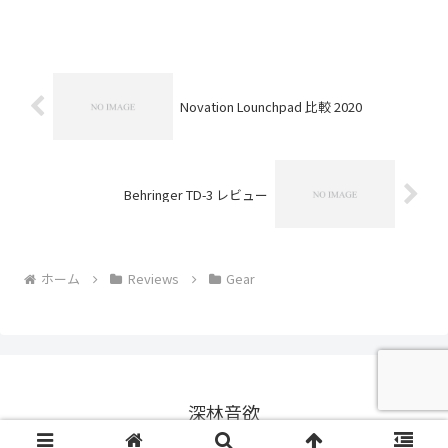
追加デバイスは、新しいシンセの
Wavetable、新しいエフェクターのEcho
などが追加。機能向上では、...
Novation Lounchpad 比較 2020
Behringer TD-3 レビュー
ホーム
Reviews
Gear
深林音欲
© 2014 深林音欲.