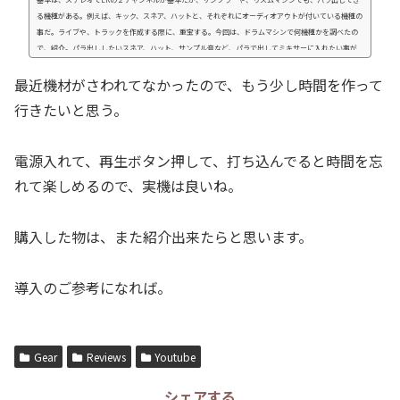
る機種がある。例えば、キック、スネア、ハットと、それぞれにオーディオアウトが付いている機種の
事だ。ライブや、トラックを作成する際に、重宝する。今回は、ドラムマシンで何機種かを調べたの
で、紹介。パラ出ししたいスネア、ハット、サンプル音など、パラで出してミキサーに入れたい事が
ある。外見的な特徴としては、背面のオーディオアウトの所に、通常より多くのジャックがあるかど
最近機材がさわれてなかったので、もう少し時間を作って
うかだ。もしくは、拡張ボードをさせる場所があ...
行きたいと思う。
電源入れて、再生ボタン押して、打ち込んでると時間を忘
れて楽しめるので、実機は良いね。
購入した物は、また紹介出来たらと思います。
導入のご参考になれば。
Gear
Reviews
Youtube
シェアする