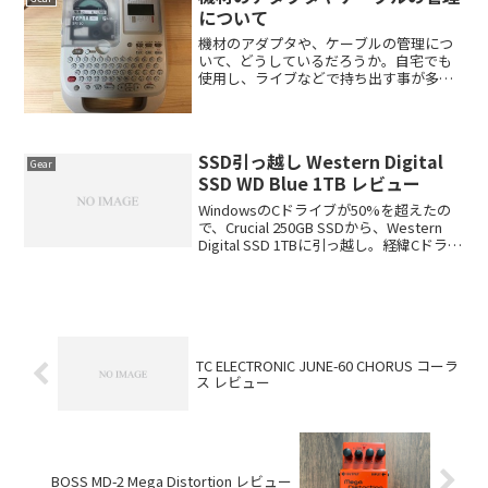
に、色々試行錯誤している。...
について
機材のアダプタや、ケーブルの管理につ
いて、どうしているだろうか。自宅でも
使用し、ライブなどで持ち出す事が多い
場合、どのアダプタがどれ専用でなど、
正確に把握している人はどのくらいいる
だろうか。機材が増えてくると、把握が
大変になってくる。最近ま...
SSD引っ越し Western Digital
Gear
SSD WD Blue 1TB レビュー
WindowsのCドライブが50%を超えたの
で、Crucial 250GB SSDから、Western
Digital SSD 1TBに引っ越し。経緯Cドライ
ブの容量が50%を超え、少しモタつき感
が出てきたため。大容量のSSDが安価に
なって...
TC ELECTRONIC JUNE-60 CHORUS コーラ
ス レビュー
BOSS MD-2 Mega Distortion レビュー