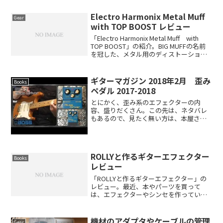
Electro Harmonix Metal Muff
Gear
with TOP BOOST レビュー
「Electro Harmonix Metal Muff with
TOP BOOST」の紹介。BIG MUFFの名前
を冠した、メタル用のディストーショ
ン。既存のメタルディストーションの対
抗馬として、究極のディストーションと
して、生み出した...
ギターマガジン 2018年2月 歪み
Books
ペダル 2017-2018
とにかく、歪み系のエフェクターの内
容、盛りだくさん。この先は、ネタバレ
もあるので、見たく無い方は、本屋さん
へ。デジマートで2017年最も売れた歪み
エフェクターTOP100これは見応えあり。
どのペダルを買おうか悩んでいるなら、
これを参考にする...
ROLLYと作るギターエフェクター
Books
レビュー
「ROLLYと作るギターエフェクター」の
レビュー。最近、本やパーツを買って
は、エフェクターやシンセを作ってい
る。とにかく数作り、仕組みや、ポイン
トを見極めていかないと、良くは理解で
きないので、とにかく数作る事を目標
機材のアダプタやケーブルの管理
Gear