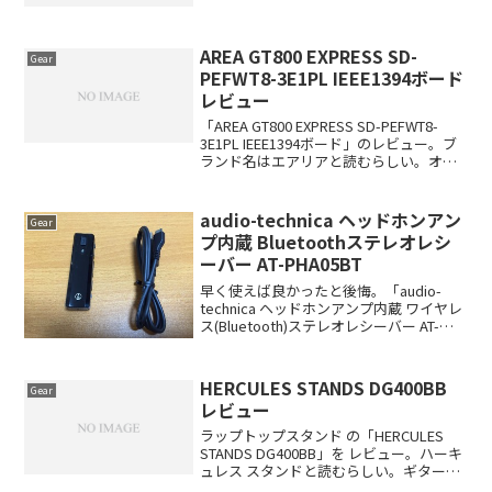
いて、気になったので。なぜ、これにし
たかというと、以下・Tapテ...
AREA GT800 EXPRESS SD-
Gear
PEFWT8-3E1PL IEEE1394ボード
レビュー
「AREA GT800 EXPRESS SD-PEFWT8-
3E1PL IEEE1394ボード」のレビュー。ブ
ランド名はエアリアと読むらしい。オー
ディオインターフェース接続用に古いオ
ーディオインターフェースを使用してい
たり、旧式のMacを使...
audio-technica ヘッドホンアン
Gear
プ内蔵 Bluetoothステレオレシ
ーバー AT-PHA05BT
早く使えば良かったと後悔。「audio-
technica ヘッドホンアンプ内蔵 ワイヤレ
ス(Bluetooth)ステレオレシーバー AT-
PHA05BT」を購入。いままで、通常のイ
ヤホンをiPhoneに接続して使用していた
が、あまりに引っ掛...
HERCULES STANDS DG400BB
Gear
レビュー
ラップトップスタンド の「HERCULES
STANDS DG400BB」を レビュー。ハーキ
ュレス スタンドと読むらしい。ギタース
タンドで有名なメーカー。何機種か、ラ