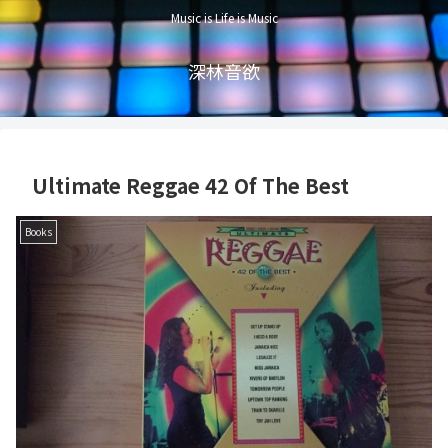
Music is Life is Music
深林音欲
Ultimate Reggae 42 Of The Best
Books