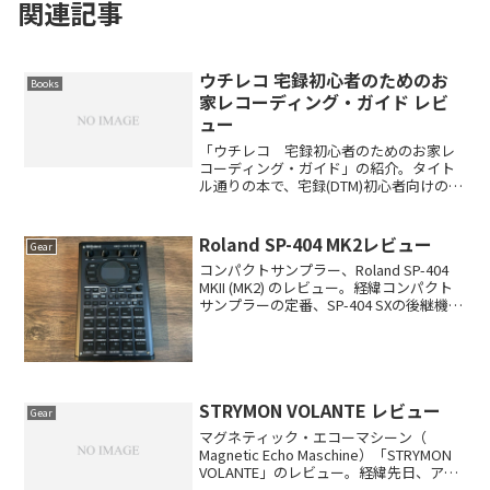
関連記事
ウチレコ 宅録初心者のためのお
Books
家レコーディング・ガイド レビ
ュー
「ウチレコ 宅録初心者のためのお家レ
コーディング・ガイド」の紹介。タイト
ル通りの本で、宅録(DTM)初心者向けのガ
イド本。初心者には最適な本で、DTMの
概要を、把握する事が可能だ。なので、
「トラックメイクしたいが、どうしたら
Roland SP-404 MK2レビュー
Gear
良いか？」といわ...
コンパクトサンプラー、Roland SP-404
MKII (MK2) のレビュー。経緯コンパクト
サンプラーの定番、SP-404 SXの後継機種
のリリース情報が出て、購入しようと考
えていた。SP-404 SXは自分も所有してい
たので、見た目...
STRYMON VOLANTE レビュー
Gear
マグネティック・エコーマシーン（
Magnetic Echo Maschine）「STRYMON
VOLANTE」のレビュー。経緯先日、アナ
ログモデリングのテープエコーを調べて