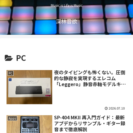
Music is Life is Music
深林音欲
PC
夜のタイピングも怖くない。圧倒
PC
的な静寂を実現するエレコム
「Leggero」静音赤軸モデルキー
ボード
2026.07.10
SP-404 MKII 再入門ガイド：最新
Apps
アプデからリサンプル・ギター録
音まで徹底解説