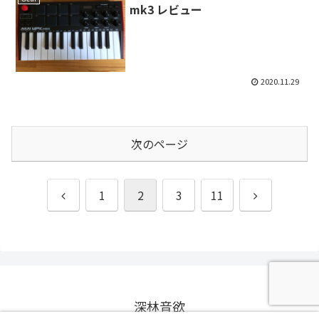
mk3 レビュー
2020.11.29
次のページ
前
次
1
2
3
11
へ
へ
深林音欲