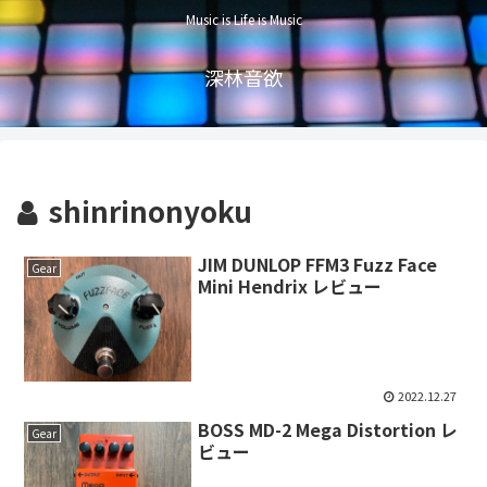
Music is Life is Music
深林音欲
shinrinonyoku
JIM DUNLOP FFM3 Fuzz Face
Gear
Mini Hendrix レビュー
2022.12.27
BOSS MD-2 Mega Distortion レ
Gear
ビュー