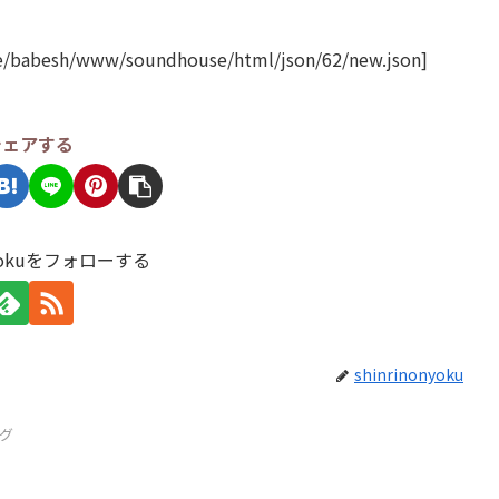
/babesh/www/soundhouse/html/json/62/new.json]
シェアする
onyokuをフォローする
shinrinonyoku
グ