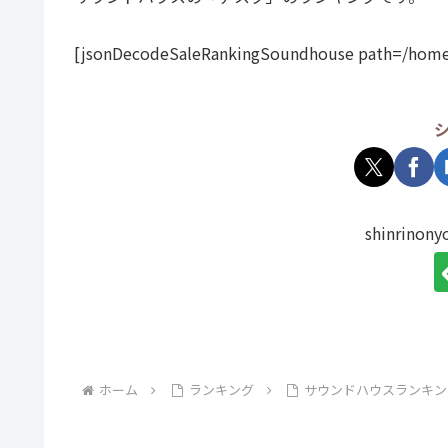
[jsonDecodeSaleRankingSoundhouse path=/home
shinrin
ホーム
ランキング
サウンドハウスランキン