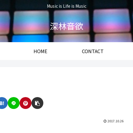
Music is Life is Music
深林音欲
HOME
CONTACT
2017.10.26