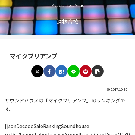
Music is Life is Music
深林音欲
マイクプリアンプ
2017.10.26
サウンドハウスの「マイクプリアンプ」のランキングで
す。
[jsonDecodeSaleRankingSoundhouse
path=/home/babesh/www/soundhouse/html/json/1230