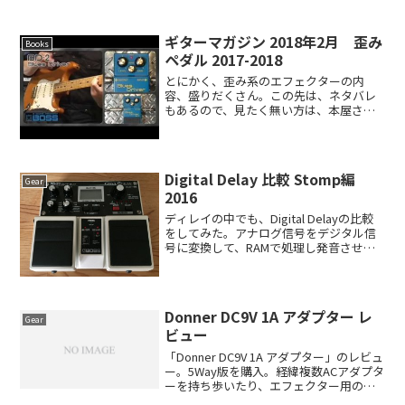
ギターマガジン 2018年2月 歪み
Books
ペダル 2017-2018
とにかく、歪み系のエフェクターの内
容、盛りだくさん。この先は、ネタバレ
もあるので、見たく無い方は、本屋さん
へ。デジマートで2017年最も売れた歪み
エフェクターTOP100これは見応えあり。
どのペダルを買おうか悩んでいるなら、
これを参考にする...
Digital Delay 比較 Stomp編
Gear
2016
ディレイの中でも、Digital Delayの比較
をしてみた。アナログ信号をデジタル信
号に変換して、RAMで処理し発音させる
Delay効果を使用したエフェクター。音の
劣化が少なく、クリアな音を求めるなら
Digital Delayの選択になる...
Donner DC9V 1A アダプター レ
Gear
ビュー
「Donner DC9V 1A アダプター」のレビュ
ー。5Way版を購入。経緯複数ACアダプタ
ーを持ち歩いたり、エフェクター用のパ
ワーサプライなどを持ち歩いたりしてい