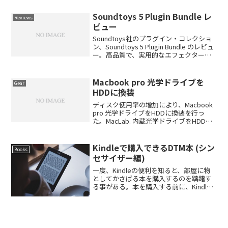
たが、2~3台位持ち歩く際に、どちらも、
邪魔になる事があったので、別の商品...
Soundtoys 5 Plugin Bundle レ
Reviews
ビュー
Soundtoys社のプラグイン・コレクショ
ン、Soundtoys 5 Plugin Bundle のレビュ
ー。高品質で、実用的なエフェクター集
です。バンドルされている物以下。どれ
が、何なのかを一覧できるように。参考
に。Crystalliz...
Macbook pro 光学ドライブを
Gear
HDDに換装
ディスク使用率の増加により、Macbook
pro 光学ドライブをHDDに換装を行っ
た。MacLab. 内蔵光学ドライブをHDDや
SSDに置き換えるためのキット
【MacBook Late2009以降、MacBookPro
13/15/17 ...
Kindleで購入できるDTM本 (シン
Books
セサイザー編)
一度、Kindleの便利を知ると、部屋に物
としてかさばる本を購入するのを躊躇す
る事がある。本を購入する前に、Kindle
本を探すというのが癖になっているのだ
が、DAW本にも、Kindleで購入できる物
も以外とあるので紹介。Kindleという...